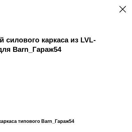
й силового каркаса из LVL-
для Barn_Гараж54
каркаса типового Barn_Гараж54