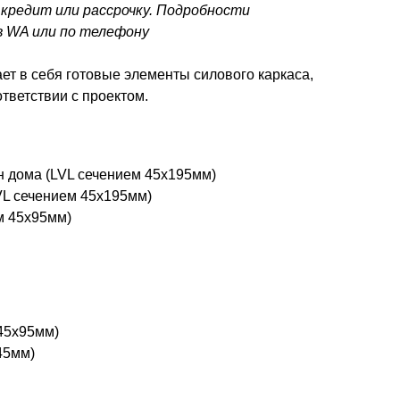
кредит или рассрочку. Подробности
в WA или по телефону
ает в себя готовые элементы силового каркаса,
тветствии с проектом.
н дома (LVL сечением 45x195мм)
VL сечением 45x195мм)
м 45x95мм)
45х95мм)
45мм)