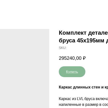
Комплект детале
бруса 45x195мм 
SKU:
295240,00
₽
Купить
Каркас длинных стен и к
Каркас из LVL бруса включ
напиленные в размер в соо