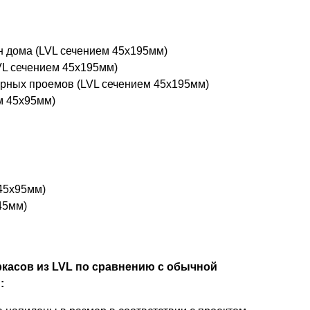
н дома (LVL сечением 45x195мм)
VL сечением 45x195мм)
ерных проемов (LVL сечением 45x195мм)
м 45x95мм)
45х95мм)
45мм)
касов из LVL по сравнению с обычной
: