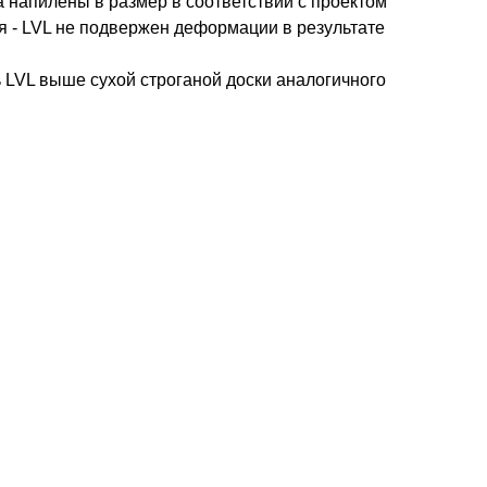
 напилены в размер в соответствии с проектом
я - LVL не подвержен деформации в результате
и
 LVL выше сухой строганой доски аналогичного