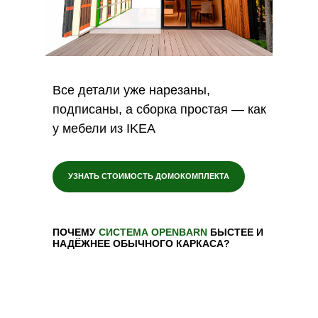
Все детали уже нарезаны,
подписаны, а сборка простая — как
Заводская геометрия.
Размеры и
у мебели из IKEA
узлы задаются производством и не
зависят от человеческого фактора
на участке.
УЗНАТЬ СТОИМОСТЬ ДОМОКОМПЛЕКТА
Точность деталей
.
Стойки,
стропила и элементы из LVL-бруса
режутся на ЧПУ и совпадают до
ПОЧЕМУ
СИСТЕМА OPENBARN
БЫСТЕЕ И
миллиметра.
НАДЁЖНЕЕ ОБЫЧНОГО КАРКАСА?
Коннекторы.
Обеспечивают
жёсткие, точные и повторяемые
узлы во всей конструкции.
Сборка как конструктор.
Детали