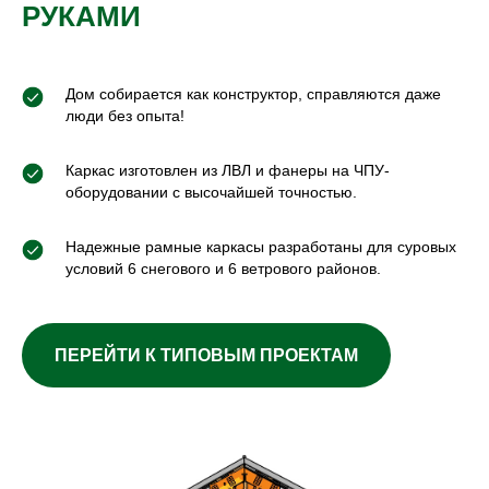
РУКАМИ
Дом собирается как конструктор, справляются даже
люди без опыта!
Каркас изготовлен из ЛВЛ и фанеры на ЧПУ-
оборудовании с высочайшей точностью.
Коннекторы 45°
Ширина дома до 5м
Надежные рамные каркасы разработаны для суровых
условий 6 снегового и 6 ветрового районов.
Дом с острой крышей.
Длина может быть любой
ПЕРЕЙТИ К ТИПОВЫМ ПРОЕКТАМ