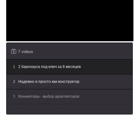
7 videos
1
2 барнхауса под ключ за 6 месяцев
2
Надежно и просто как конструктор
3
Коннекторы - выбор архитекторов
4
С нами дом может построить каждый
5
Построить дом можно даже одному