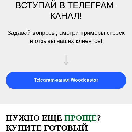
ВСТУПАЙ В ТЕЛЕГРАМ-
следующий шаг. Поэтому время на
строительство уменьшается в разы даже
КАНАЛ!
если у вас нет опыта
3/
ВЫ ЗАРАНЕЕ
ЗНАЕТЕ
Задавай вопросы, смотри примеры строек
БЮДЖЕТ
ДОМА
и отзывы наших клиентов!
Telegram-канал Woodcastor
НУЖНО ЕЩЕ
ПРОЩЕ
?
КУПИТЕ ГОТОВЫЙ
Еще до заказа системы коннекторов вы