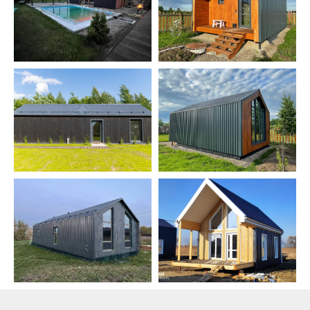
или нанять разнорабочих. Опыт в
строительстве не обязателен
СКАЧАТЬ ИНСТРУКЦИЮ
2/
ВОЗВЕСТИ
КАРКАС
МОЖНО
ЗА
1
ДЕНЬ
Благодаря последовательному алгоритму
действий, вы всегда знаете какой