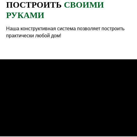
ПОСТРОИТЬ
СВОИМИ
РУКАМИ
Коннекторы 45°
Наша конструктивная система позволяет построить
Ширина дома до 5м
практически любой дом!
Дом острой крышей. Длина может быть
любой
Коннекторы 28°
Ширина дома до 6м
Дом средних размеров для семьи.