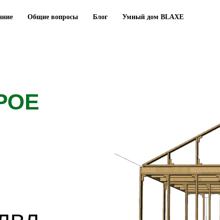
ание
Общие вопросы
Блог
Умный дом BLAXE
Е
Л-
STOR